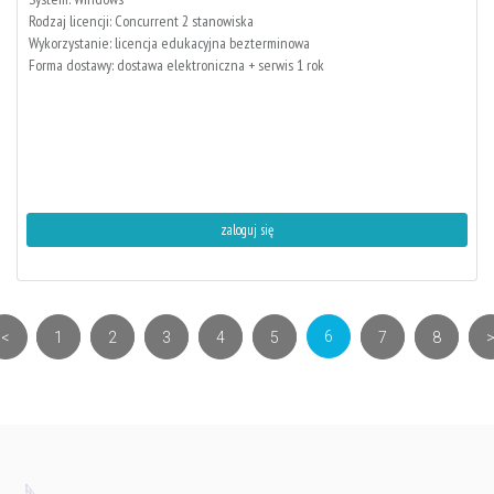
Rodzaj licencji: Concurrent 2 stanowiska
Wykorzystanie: licencja edukacyjna bezterminowa
Forma dostawy: dostawa elektroniczna + serwis 1 rok
zaloguj się
(current)
6
<
1
2
3
4
5
7
8