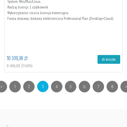
System: Win/Mac/Linux
Rodzaj licencji: 1 użytkownik
Wykorzystanie: roczna licencja komercyjna
Forma dostawy: dostawa elektroniczna Professional Plan (Desktop+Cloud)
10 339,38 zł
do koszyka
8 406,00 zł netto
(current)
3
<
1
2
4
5
6
7
8