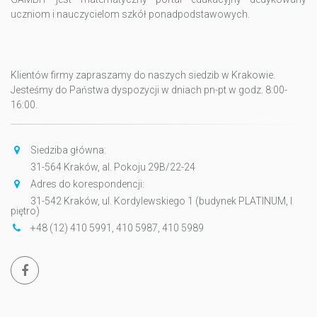
uczniom i nauczycielom szkół ponadpodstawowych.
Klientów firmy zapraszamy do naszych siedzib w Krakowie.
Jesteśmy do Państwa dyspozycji w dniach pn-pt w godz. 8:00-
16:00.
Siedziba główna:
31-564 Kraków, al. Pokoju 29B/22-24
Adres do korespondencji:
31-542 Kraków, ul. Kordylewskiego 1 (budynek PLATINUM, I
piętro)
+48 (12) 410 5991, 410 5987, 410 5989