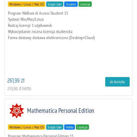
Windows / Linux / Mac OS
Single User
Student
Licencja
Program: Wolfram AI Access Student 15
System: Win/Mac/Linux
Rodzaj licencji: 1 użytkownik
Wykorzystanie: roczna licencja studencka
Forma dostawy: dostawa elektroniczna (Desktop+Cloud)
261,99 zł
do koszyka
213,00 zł netto
Mathematica Personal Edition
Windows / Linux / Mac OS
Single User
Hobby
Licencja
Program: Mathematica Personal Edition 15