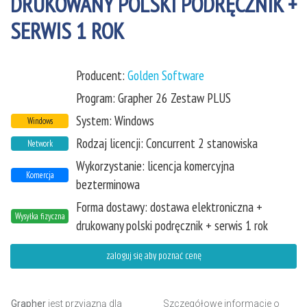
DRUKOWANY POLSKI PODRĘCZNIK +
SERWIS 1 ROK
Producent:
Golden Software
Program: Grapher 26 Zestaw PLUS
System: Windows
Windows
Rodzaj licencji: Concurrent 2 stanowiska
Network
Wykorzystanie: licencja komercyjna
Komercja
bezterminowa
Forma dostawy: dostawa elektroniczna +
Wysyłka fizyczna
drukowany polski podręcznik + serwis 1 rok
zaloguj się aby poznać cenę
Grapher
jest przyjazną dla
Szczegółowe informacje o