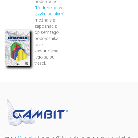
podstronie
"
Podręcznik w
języku polskim
"
można się
zapoznać z
opisem tego
podręcznika
oraz
zawartością
jego spisu
treści.
Firma
Gambit
od prawie 30 lat funkcjonuje na rynku dystrybucji